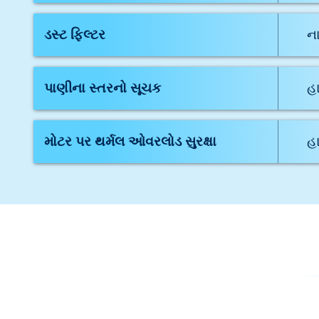
ડસ્ટ ફિલ્ટર
ન
પાણીના સ્તરનો સૂચક
હ
મોટર પર થર્મલ ઓવરલોડ સુરક્ષા
હ