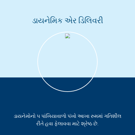
ડાયનેમિક એર ડિલિવરી
ડાયનેમોનો ૫ પાંખિયાવાળો પંખો આખા રુમમાં ગતિશીલ
રીતે હવા ફેલાવવા માટે શ્રેષ્ઠ છે.