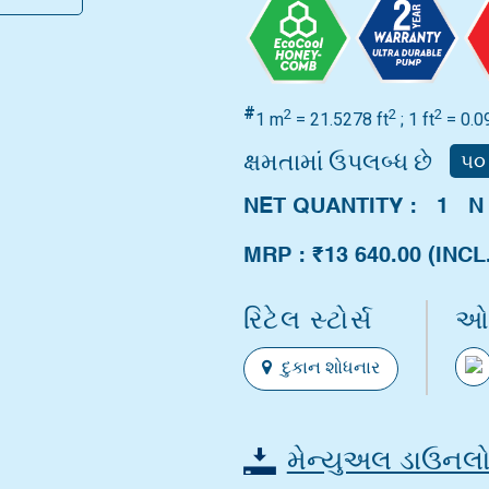
#
2
2
2
1 m
= 21.5278 ft
; 1 ft
= 0.0
ક્ષમતામાં ઉપલબ્ધ છે
૫૦
NET QUANTITY : 1 N
MRP :
₹13 640.00
(INCL
રિટેલ સ્ટોર્સ
ઓન
દુકાન શોધનાર
મેન્યુઅલ ડાઉનલો