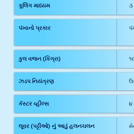
કૂલિંગ માધ્યમ
૩
પંખાનો પ્રકાર
પં
કુલ વજન (કિગ્રા)
૧
ઝડપ નિયંત્રણ
ઉચ
કૅસ્ટર વ્હીલ્સ
૪
લૂવર (પટ્ટીઓ) નું આડું હલનચલન
મ