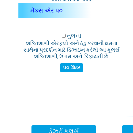
મૅક્સ એર ૫૦
તુલના
શક્તિશાળી એરફ્લો અને ઠંડુ કરવાની ક્ષમતા
સાથેના પ્રદર્શન માટે ડિઝાઇન કરેલાં આ કૂલર્સ
શક્તિશાળી, ઉત્તમ અને કિફાયતી છે.
૫૦ લિટર
ડૅઝર્ટ કૂલર્સ