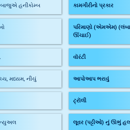
 બાજુએ હનીકોમ્બ
કામગીરીનો પ્રકાર
ખો
પરિમાણો (એમએમ) (લંબા
ઊંચાઈ)
૬
વૉરંટી
્ચ, મધ્યમ, નીચું
આપોઆપ ભરાવું
ટ્રૉલી
ેન્યુઅલ
લૂવર (પટ્ટીઓ) નું ઊભું