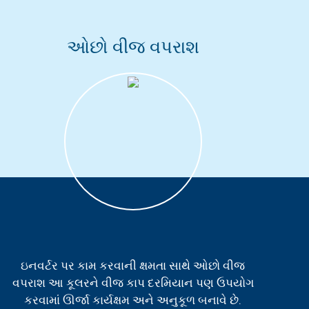
ઓછો વીજ વપરાશ
ઇનવર્ટર પર કામ કરવાની ક્ષમતા સાથે ઓછો વીજ
વપરાશ આ કૂલરને વીજ કાપ દરમિયાન પણ ઉપયોગ
કરવામાં ઊર્જા કાર્યક્ષમ અને અનુકૂળ બનાવે છે.