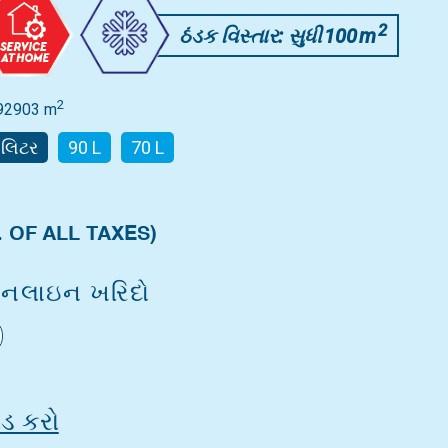
2
ઠંડક વિસ્તાર: સુધી
100
m
2
92903 m
 લિટર
90 L
70 L
. OF ALL TAXES)
લાઇન ખરિદો
ડ કરો