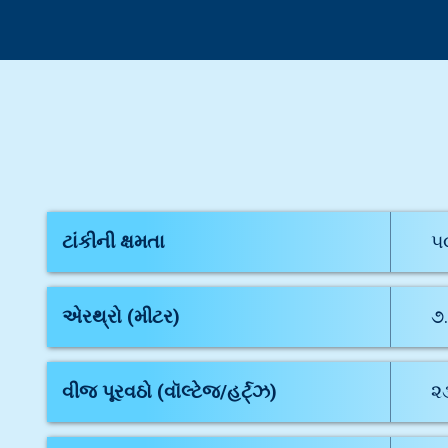
ટાંકીની ક્ષમતા
૫
એરથ્રો (મીટર)
૭
વીજ પૂરવઠો (વૉલ્ટેજ/હર્ટ્ઝ)
૨