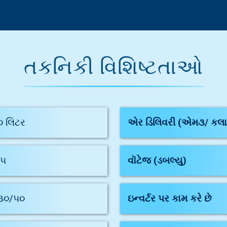
તકનિકી વિશિષ્ટતાઓ
૦ લિટર
એર ડિલિવરી (એમ૩/ કલા
.૫
વૉટેજ (ડબલ્યુ)
૩૦/૫૦
ઇન્વર્ટર પર કામ કરે છે