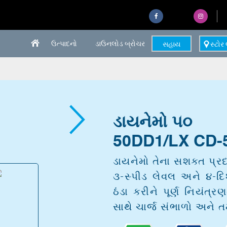
ઉત્પાદનો
ડાઉનલોડ બ્રોચર
સહાય
સ્ટોર
ડાયનેમો ૫૦
50DD1/LX CD-
ડાયનેમો તેના સશક્ત પ્રદર્
૩-સ્પીડ લેવલ અને ૪-દિશ
ઠંડા કરીને પૂર્ણ નિયંત્ર
સાથે ચાર્જ સંભાળો અને ત