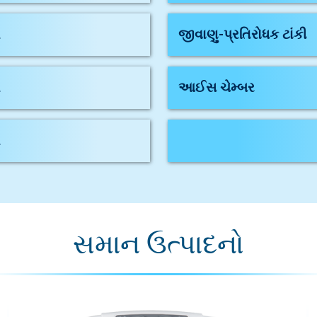
ા
જીવાણુ-પ્રતિરોધક ટાંકી
ા
આઈસ ચેમ્બર
ા
સમાન ઉત્પાદનો