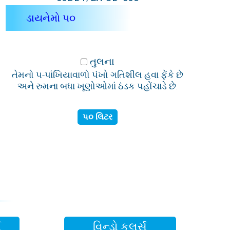
ડાયનેમો ૫૦
તુલના
તેમનો ૫-પાંખિયાવાળો પંખો ગતિશીલ હવા ફેંકે છે
અને રુમના બધા ખૂણોઓમાં ઠંડક પહોંચાડે છે.
૫૦ લિટર
સ
વિન્ડો કૂલર્સ