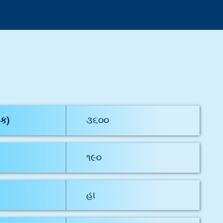
ક)
૩૬૦૦
૧૯૦
હા