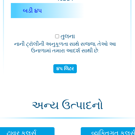
બડી ૪૫
તુલના
નાની ટ્રૉલીની અનુકૂળતા સાથે સજ્જ, તેઓ આ
ઉનાળામાં તમારા આદર્શ સાથી છે.
૪૫ લિટર
અન્ય ઉત્પાદનો
ટાવર કૂલર્સ
વ્યક્તિગત કૂલર્