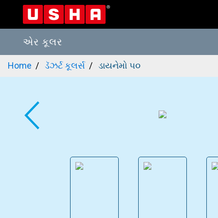
એર કૂલર
Skip
Home
ડૅઝર્ટ કૂલર્સ
ડાયનેમો ૫૦
to
main
content