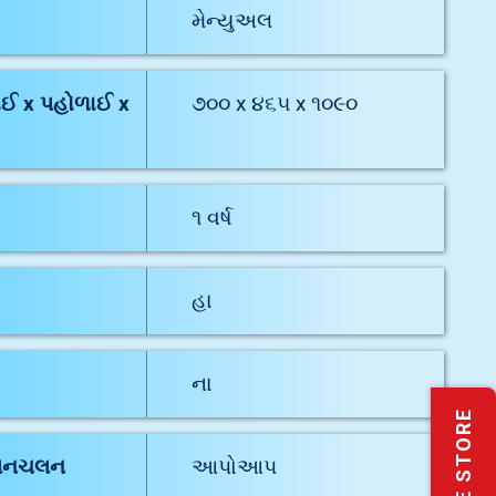
મેન્યુઅલ
ઈ x પહોળાઈ x
૭૦૦ x ૪૬૫ x ૧૦૯૦
૧ વર્ષ
હા
ના
LOCATE STORE
 હલનચલન
આપોઆપ