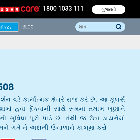
1800 1033 111
ગુજરાતી
BLOG
 લોકેટર
508
શન વડે કાર્યાત્મક ક્ષેત્રે રાજ કરે છે. આ કૂલર્સ
ામાં હવા ફેંકવાની સાથે રુમના તમામ ખૂણાને
ણની સુવિધા પૂરી પાડે છે. તેથી જ ઉષા ડાયનેમો
મને ગમે તે અદાથી ઉનાળાને કાબૂમાં કરો.