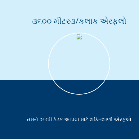
૩૬૦૦ મીટર૩/કલાક એરફ્લો
તમને ઝડપી ઠંડક આપવા માટે શક્તિશાળી એરફ્લો