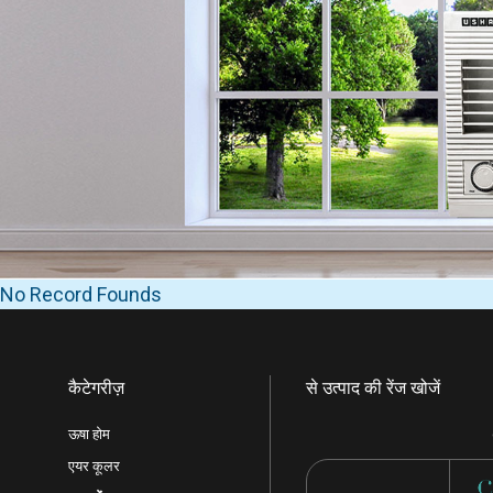
No Record Founds
कैटेगरीज़
से उत्पाद की रेंज खोजें
ऊषा होम
एयर कूलर