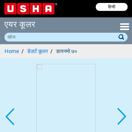
Skip
हिन्दी
to
main
एयर कूलर
content
Home
डेज़र्ट कूलर
डायनमो ७०