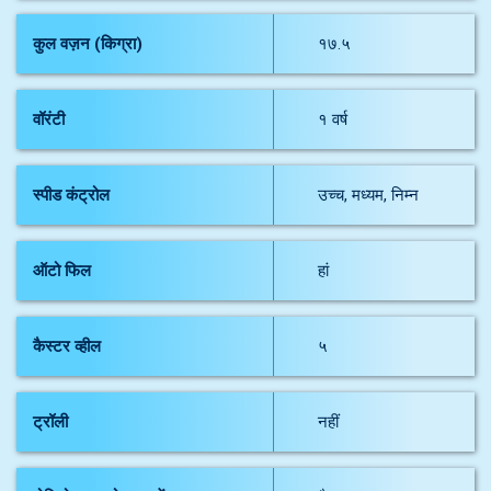
कुल वज़न (किग्रा)
१७.५
वॉरंटी
१ वर्ष
स्पीड कंट्रोल
उच्च, मध्यम, निम्न
ऑटो फिल
हां
कैस्टर व्हील
५
ट्रॉली
नहीं