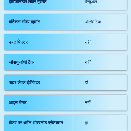
होरिजोनटल लोवर मूवमेंट
मैन्युअल
वर्टिकल लोवर मूवमेंट
ऑटोमेटिक
डस्ट फिल्टर
नहीं
जीवाणु-रोधी टैंक
नहीं
वाटर लेवल इंडीकेटर
हां
आइस चैम्बर
नहीं
मोटर पर थर्मल ओवरलोड प्रोटेक्शन
हां