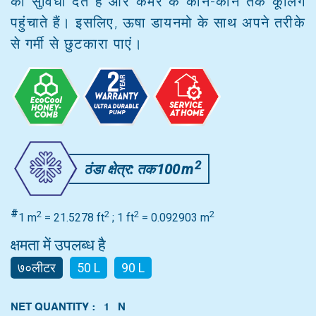
की सुविधा देते हैं और कमरे के कोने-कोने तक कूलिंग
पहुंचाते हैं। इसलिए, ऊषा डायनमो के साथ अपने तरीके
से गर्मी से छुटकारा पाएं।
2
ठंडा क्षेत्र: तक
100
m
#
2
2
2
2
1 m
= 21.5278 ft
; 1 ft
= 0.092903 m
क्षमता में उपलब्ध है
७०लीटर
50 L
90 L
NET QUANTITY : 1 N