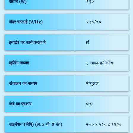
वॉटेज (W)
१९०
पॉवर सप्लाई (V/Hz)
२३०/५०
इन्वर्टर पर कार्य करता है
हां
कूलिंग माध्यम
३ साइड हनीकॉम्ब
संचालन का माध्यम
मैन्युअल
पंखे का प्रकार
पंखा
डाइमेंशन (मिमि) (ल. x चौ. X ऊं.)
७०० x ५८० x ११२०