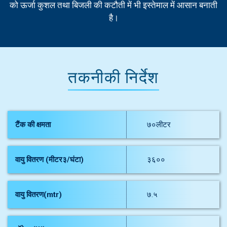
को ऊर्जा कुशल तथा बिजली की कटौती में भी इस्तेमाल में आसान बनाती
है।
तकनीकी निर्देश
टैंक की क्षमता
७०लीटर
वायु वितरण (मीटर३/घंटा)
३६००
वायु वितरण(mtr)
७.५