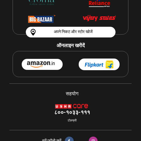
अपने निकट और स्टोर खोजें
ऑनलाइन खरीदें
सहयोग
८००-१०३३-१११
टोलफ्री
हमें फॉलो करें