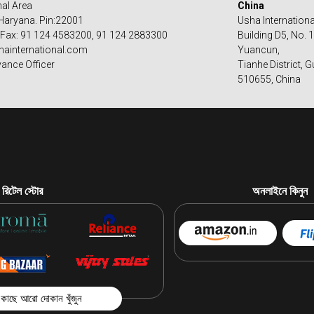
nal Area
China
Haryana. Pin:22001
Usha International
 Fax: 91 124 4583200, 91 124 2883300
Building D5, No. 
ainternational.com​
Yuancun,
vance Officer
Tianhe District,
510655, China
রিটেল স্টোর
অনলাইনে কিনুন
কাছে আরো দোকান খুঁজুন