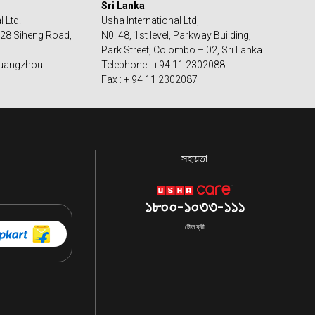
Sri Lanka
 Ltd.
Usha International Ltd,
128 Siheng Road,
N0. 48, 1st level, Parkway Building,
Park Street, Colombo – 02, Sri Lanka.
 Guangzhou
Telephone : +94 11 2302088
Fax : + 94 11 2302087
সহায়তা
১৮০০-১০৩৩-১১১
টোল ফ্রী