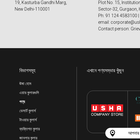
19, Kasturba Gandhi Marg,
Plot No. 15, Institutio
New Delhi-110001
Sector-32, Gurgaon, 
Ph: 91 124 4583100 |
email: corporate@ush
Contact person: Grie
বিভাগসমূহ
এখানে পণ্যসম্ভার খুঁজুন
ঊষা হোম
এয়ার কুলারগুলি
পণ্য
ডেসার্ট কুলার্স
টাওয়ার কুলার্স
ব্যক্তিগত কুলার
আপনার 
জানলার কুলার